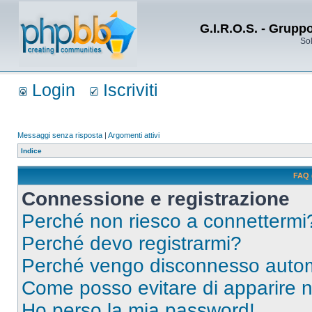
G.I.R.O.S. - Grupp
Sol
Login
Iscriviti
Messaggi senza risposta
|
Argomenti attivi
Indice
FAQ 
Connessione e registrazione
Perché non riesco a connettermi
Perché devo registrarmi?
Perché vengo disconnesso auto
Come posso evitare di apparire nel
Ho perso la mia password!