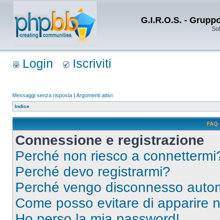
G.I.R.O.S. - Grupp
Sol
Login
Iscriviti
Messaggi senza risposta
|
Argomenti attivi
Indice
FAQ 
Connessione e registrazione
Perché non riesco a connettermi
Perché devo registrarmi?
Perché vengo disconnesso auto
Come posso evitare di apparire nel
Ho perso la mia password!