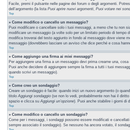
Facile, premi il pulsante nelle pagine dei forum o degli argomenti. Potres
dell’argomento (la lista
Puoi aprire nuovi argomenti
,
Puoi votare nei son
Top
» Come modifico o cancello un messaggio?
Puoi modificare o cancellare solo i tuoi messaggi, a meno che tu non s
modificare un messaggio (a volte solo per un limitato periodo di tempo 
modifica troverai del testo aggiunto in fondo al messaggio dove viene m
messaggio (dovrebbero lasciare un avviso che dice perché e cosa hanno
Top
» Come aggiungo una firma ai miei messaggi?
Per aggiungere una firma a un messaggio devi prima crearne una, cosa ch
Puoi anche decidere di aggiungere sempre la firma a tutti i tuoi messag
quando scrivi un messaggio).
Top
» Come creo un sondaggio?
Creare un sondaggio è facile: quando inizi un nuovo argomento (o quando
titolo
Aggiungi sondaggio
(se non lo vedi, probabilmente non hai il diritto
spazio e clicca su
Aggiungi un’opzione
). Puoi anche stabilire i giorni di
Top
» Come modifico o cancello un sondaggio?
Come per i messaggi, i sondaggi possono essere modificati e cancellati s
sempre associato il sondaggio). Se nessuno ha ancora votato, il sondaggi
Top