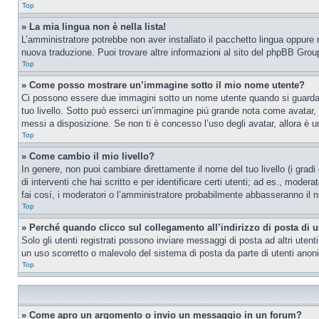
Top
» La mia lingua non è nella lista!
L’amministratore potrebbe non aver installato il pacchetto lingua oppure n
nuova traduzione. Puoi trovare altre informazioni al sito del phpBB Group
Top
» Come posso mostrare un’immagine sotto il mio nome utente?
Ci possono essere due immagini sotto un nome utente quando si guardano i
tuo livello. Sotto può esserci un’immagine piú grande nota come avatar, 
messi a disposizione. Se non ti è concesso l’uso degli avatar, allora è un
Top
» Come cambio il mio livello?
In genere, non puoi cambiare direttamente il nome del tuo livello (i gradi
di interventi che hai scritto e per identificare certi utenti; ad es., mod
fai cosí, i moderatori o l’amministratore probabilmente abbasseranno il n
Top
» Perché quando clicco sul collegamento all’indirizzo di posta di 
Solo gli utenti registrati possono inviare messaggi di posta ad altri ute
un uso scorretto o malevolo del sistema di posta da parte di utenti anon
Top
» Come apro un argomento o invio un messaggio in un forum?