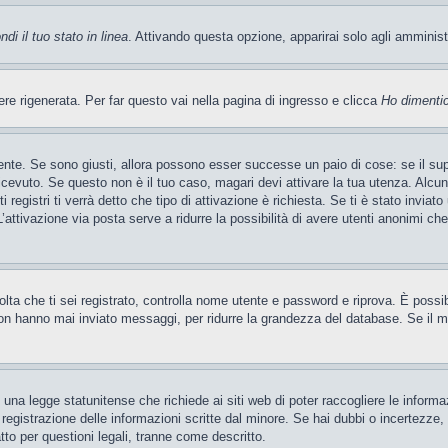
di il tuo stato in linea
. Attivando questa opzione, apparirai solo agli amminis
 rigenerata. Per far questo vai nella pagina di ingresso e clicca
Ho dimenti
ente. Se sono giusti, allora possono esser successe un paio di cose: se il sup
 ricevuto. Se questo non è il tuo caso, magari devi attivare la tua utenza. Alcu
 registri ti verrà detto che tipo di attivazione è richiesta. Se ti è stato inviat
’attivazione via posta serve a ridurre la possibilità di avere utenti anonimi ch
 volta che ti sei registrato, controlla nome utente e password e riprova. È poss
on hanno mai inviato messaggi, per ridurre la grandezza del database. Se il mo
una legge statunitense che richiede ai siti web di poter raccogliere le informaz
a registrazione delle informazioni scritte dal minore. Se hai dubbi o incertezze
tto per questioni legali, tranne come descritto.