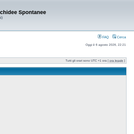
Orchidee Spontanee
i)
FAQ
Cerca
Oggi è 6 agosto 2026, 22:21
Tutti gli orari sono UTC +1 ora [
ora legale
]