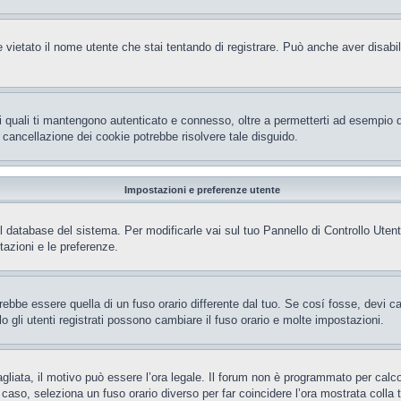
 vietato il nome utente che stai tentando di registrare. Può anche aver disabilita
i quali ti mantengono autenticato e connesso, oltre a permetterti ad esempio di 
 cancellazione dei cookie potrebbe risolvere tale disguido.
Impostazioni e preferenze utente
el database del sistema. Per modificarle vai sul tuo Pannello di Controllo Ut
azioni e le preferenze.
be essere quella di un fuso orario differente dal tuo. Se cosí fosse, devi camb
gli utenti registrati possono cambiare il fuso orario e molte impostazioni.
gliata, il motivo può essere l’ora legale. Il forum non è programmato per calcola
l caso, seleziona un fuso orario diverso per far coincidere l’ora mostrata colla 