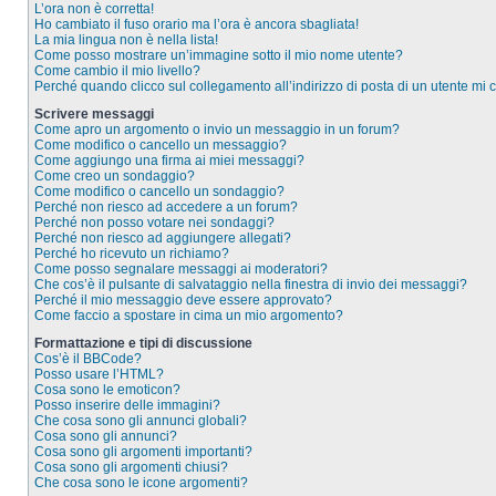
L’ora non è corretta!
Ho cambiato il fuso orario ma l’ora è ancora sbagliata!
La mia lingua non è nella lista!
Come posso mostrare un’immagine sotto il mio nome utente?
Come cambio il mio livello?
Perché quando clicco sul collegamento all’indirizzo di posta di un utente mi
Scrivere messaggi
Come apro un argomento o invio un messaggio in un forum?
Come modifico o cancello un messaggio?
Come aggiungo una firma ai miei messaggi?
Come creo un sondaggio?
Come modifico o cancello un sondaggio?
Perché non riesco ad accedere a un forum?
Perché non posso votare nei sondaggi?
Perché non riesco ad aggiungere allegati?
Perché ho ricevuto un richiamo?
Come posso segnalare messaggi ai moderatori?
Che cos’è il pulsante di salvataggio nella finestra di invio dei messaggi?
Perché il mio messaggio deve essere approvato?
Come faccio a spostare in cima un mio argomento?
Formattazione e tipi di discussione
Cos’è il BBCode?
Posso usare l’HTML?
Cosa sono le emoticon?
Posso inserire delle immagini?
Che cosa sono gli annunci globali?
Cosa sono gli annunci?
Cosa sono gli argomenti importanti?
Cosa sono gli argomenti chiusi?
Che cosa sono le icone argomenti?