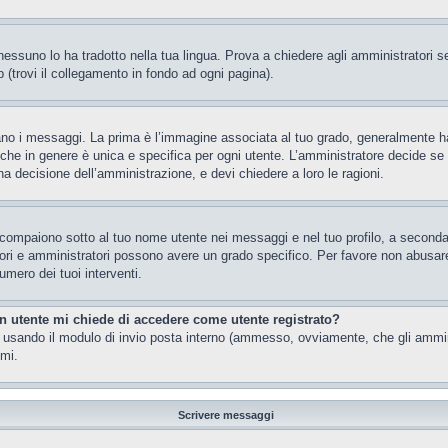
essuno lo ha tradotto nella tua lingua. Prova a chiedere agli amministratori se 
 (trovi il collegamento in fondo ad ogni pagina).
 messaggi. La prima è l’immagine associata al tuo grado, generalmente ha la f
che in genere è unica e specifica per ogni utente. L’amministratore decide se a
a decisione dell’amministrazione, e devi chiedere a loro le ragioni.
 compaiono sotto al tuo nome utente nei messaggi e nel tuo profilo, a seconda de
eratori e amministratori possono avere un grado specifico. Per favore non abusar
umero dei tuoi interventi.
un utente mi chiede di accedere come utente registrato?
nti usando il modulo di invio posta interno (ammesso, ovviamente, che gli ammi
imi.
Scrivere messaggi