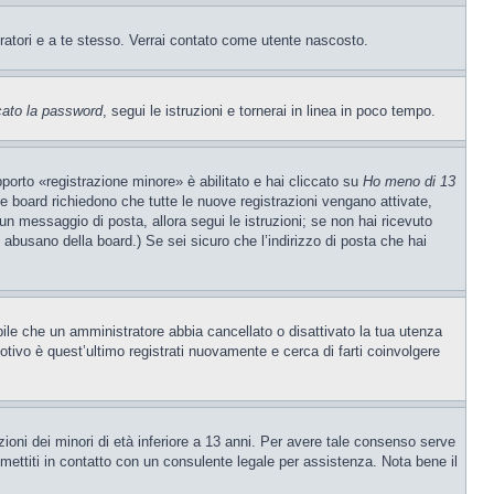
tratori e a te stesso. Verrai contato come utente nascosto.
cato la password
, segui le istruzioni e tornerai in linea in poco tempo.
porto «registrazione minore» è abilitato e hai cliccato su
Ho meno di 13
ne board richiedono che tutte le nuove registrazioni vengano attivate,
o un messaggio di posta, allora segui le istruzioni; se non hai ricevuto
e abusano della board.) Se sei sicuro che l’indirizzo di posta che hai
ibile che un amministratore abbia cancellato o disattivato la tua utenza
tivo è quest’ultimo registrati nuovamente e cerca di farti coinvolgere
ioni dei minori di età inferiore a 13 anni. Per avere tale consenso serve
, mettiti in contatto con un consulente legale per assistenza. Nota bene il