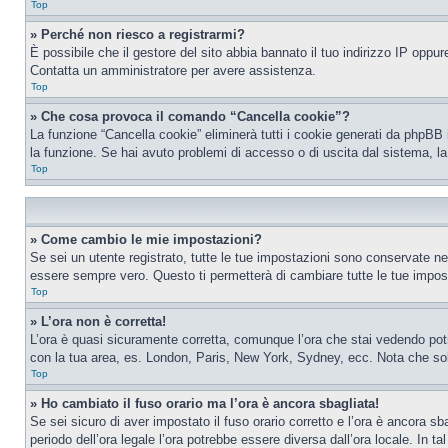
Top
» Perché non riesco a registrarmi?
È possibile che il gestore del sito abbia bannato il tuo indirizzo IP oppure
Contatta un amministratore per avere assistenza.
Top
» Che cosa provoca il comando “Cancella cookie”?
La funzione “Cancella cookie” eliminerà tutti i cookie generati da phpBB 
la funzione. Se hai avuto problemi di accesso o di uscita dal sistema, la
Top
» Come cambio le mie impostazioni?
Se sei un utente registrato, tutte le tue impostazioni sono conservate n
essere sempre vero. Questo ti permetterà di cambiare tutte le tue impost
Top
» L’ora non è corretta!
L’ora è quasi sicuramente corretta, comunque l’ora che stai vedendo potreb
con la tua area, es. London, Paris, New York, Sydney, ecc. Nota che solo 
Top
» Ho cambiato il fuso orario ma l’ora è ancora sbagliata!
Se sei sicuro di aver impostato il fuso orario corretto e l’ora è ancora sba
periodo dell’ora legale l’ora potrebbe essere diversa dall’ora locale. In ta