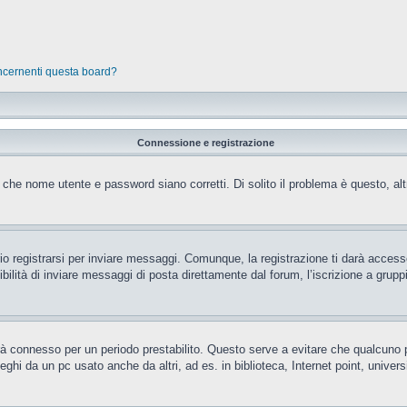
oncernenti questa board?
Connessione e registrazione
 che nome utente e password siano corretti. Di solito il problema è questo, al
 registrarsi per inviare messaggi. Comunque, la registrazione ti darà accesso 
ilità di inviare messaggi di posta direttamente dal forum, l’iscrizione a gruppi 
rrà connesso per un periodo prestabilito. Questo serve a evitare che qualcun
eghi da un pc usato anche da altri, ad es. in biblioteca, Internet point, unive