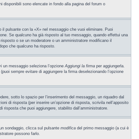
ni disponibili sono elencate in fondo alla pagina del forum o
 il pulsante con la «X» nel messaggio che vuoi eliminare. Puoi
one. Se qualcuno ha già risposto al tuo messaggio, quando effettui una
 risposto o se un moderatore o un amministratore modificano il
dopo che qualcuno ha risposto.
ivi un messaggio seleziona l’opzione
Aggiungi la firma
per aggiungerla.
o (puoi sempre evitare di aggiungere la firma deselezionando l’opzione
ere, sotto lo spazio per l’inserimento del messaggio, un riquadro dal
oni di risposta (per inserire un’opzione di risposta, scrivila nell’apposito
 di risposta che puoi aggiungere, stabilito dall’amministratore.
e un sondaggio, clicca sul pulsante
modifica
del primo messaggio (a cui è
stratore possono farlo.