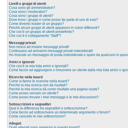
Livelli e gruppi di utenti
Cosa sono gli amministratori?
Cosa sono i moderatori?
Cosa sono i gruppi di utenti?
Dove trovo i gruppi e come posso far parte di uno di essi?
Come divento leader di un gruppo?
Perché alcuni gruppi di utenti appaiono in colori differenti?
Che cos’è un gruppo di utenti predefinito?
Che cos’è il collegamento “Staff”?
Messaggi privati
Non riesco ad inviare messaggi privati!
Continuano ad arrivarmi messaggi privati indesiderati!
Ho ricevuto un messaggio di posta indesiderata o spam da qualcuno in ques
Amici e ignorati
Che cos’è la mia lista amici e ignorati?
Come faccio ad aggiungere o rimuovere un utente dalla mia lista amici o igno
Ricerche nella board
Come si fanno le ricerche nella board?
Perché la mia ricerca non dà risultati?
Perché la mia ricerca dà come risultato una pagina vuota?
Come posso cercare un utente?
Come posso trovare i miei messaggi e le mie discussioni?
Sottoscrizioni e segnalibri
Qual è la differenza fra segnalibri e sottoscrizione?
Come faccio ad sottoscrivere un determinato argomento o forum?
Come cancello le mie sottoscrizioni?
Allegati
Quali allegati sono ammessi in questa board?