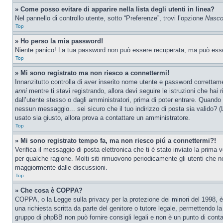
» Come posso evitare di apparire nella lista degli utenti in linea?
Nel pannello di controllo utente, sotto “Preferenze”, trovi l’opzione
Nascon
Top
» Ho perso la mia password!
Niente panico! La tua password non può essere recuperata, ma può essere
Top
» Mi sono registrato ma non riesco a connettermi!
Innanzitutto controlla di aver inserito nome utente e password correttam
anni
mentre ti stavi registrando, allora devi seguire le istruzioni che hai
dall’utente stesso o dagli amministratori, prima di poter entrare. Quando ti
nessun messaggio... sei sicuro che il tuo indirizzo di posta sia valido? (L
usato sia giusto, allora prova a contattare un amministratore.
Top
» Mi sono registrato tempo fa, ma non riesco piú a connettermi?!
Verifica il messaggio di posta elettronica che ti è stato inviato la prima
per qualche ragione. Molti siti rimuovono periodicamente gli utenti che n
maggiormente dalle discussioni.
Top
» Che cosa è COPPA?
COPPA, o la Legge sulla privacy per la protezione dei minori del 1998, è 
una richiesta scritta da parte del genitore o tutore legale, permettendo l
gruppo di phpBB non può fornire consigli legali e non è un punto di conta