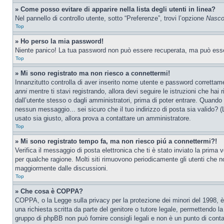
» Come posso evitare di apparire nella lista degli utenti in linea?
Nel pannello di controllo utente, sotto “Preferenze”, trovi l’opzione
Nascon
Top
» Ho perso la mia password!
Niente panico! La tua password non può essere recuperata, ma può essere
Top
» Mi sono registrato ma non riesco a connettermi!
Innanzitutto controlla di aver inserito nome utente e password correttam
anni
mentre ti stavi registrando, allora devi seguire le istruzioni che hai
dall’utente stesso o dagli amministratori, prima di poter entrare. Quando ti
nessun messaggio... sei sicuro che il tuo indirizzo di posta sia valido? (L
usato sia giusto, allora prova a contattare un amministratore.
Top
» Mi sono registrato tempo fa, ma non riesco piú a connettermi?!
Verifica il messaggio di posta elettronica che ti è stato inviato la prima
per qualche ragione. Molti siti rimuovono periodicamente gli utenti che n
maggiormente dalle discussioni.
Top
» Che cosa è COPPA?
COPPA, o la Legge sulla privacy per la protezione dei minori del 1998, è 
una richiesta scritta da parte del genitore o tutore legale, permettendo l
gruppo di phpBB non può fornire consigli legali e non è un punto di conta