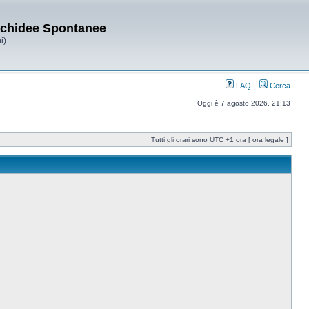
Orchidee Spontanee
i)
FAQ
Cerca
Oggi è 7 agosto 2026, 21:13
Tutti gli orari sono UTC +1 ora [
ora legale
]