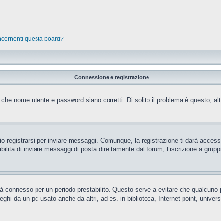
oncernenti questa board?
Connessione e registrazione
 che nome utente e password siano corretti. Di solito il problema è questo, al
 registrarsi per inviare messaggi. Comunque, la registrazione ti darà accesso 
ilità di inviare messaggi di posta direttamente dal forum, l’iscrizione a gruppi 
rrà connesso per un periodo prestabilito. Questo serve a evitare che qualcun
eghi da un pc usato anche da altri, ad es. in biblioteca, Internet point, unive