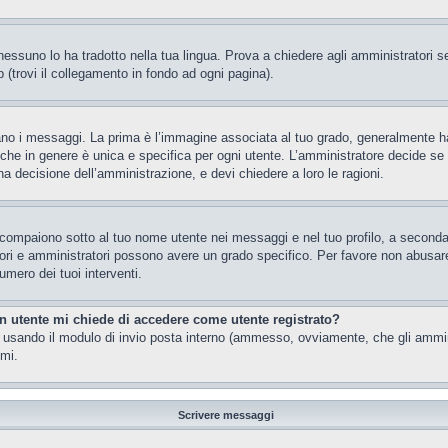
essuno lo ha tradotto nella tua lingua. Prova a chiedere agli amministratori se 
 (trovi il collegamento in fondo ad ogni pagina).
 messaggi. La prima è l’immagine associata al tuo grado, generalmente ha la f
che in genere è unica e specifica per ogni utente. L’amministratore decide se a
a decisione dell’amministrazione, e devi chiedere a loro le ragioni.
 compaiono sotto al tuo nome utente nei messaggi e nel tuo profilo, a seconda de
eratori e amministratori possono avere un grado specifico. Per favore non abusar
umero dei tuoi interventi.
un utente mi chiede di accedere come utente registrato?
nti usando il modulo di invio posta interno (ammesso, ovviamente, che gli ammi
imi.
Scrivere messaggi