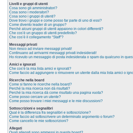
Livelli e gruppi di utenti
Cosa sono gli amministratori?
Cosa sono i moderatori?
Cosa sono i gruppi di utenti?
Dove trovo i gruppi e come posso far parte di uno di essi?
Come divento leader di un gruppo?
Perché alcuni gruppi di utenti appaiono in colori differenti?
Che cos’è un gruppo di utenti predefinito?
Che cos’è il collegamento “Staff”?
Messaggi privati
Non riesco ad inviare messaggi privati!
Continuano ad arrivarmi messaggi privati indesiderati!
Ho ricevuto un messaggio di posta indesiderata o spam da qualcuno in ques
Amici e ignorati
Che cos’è la mia lista amici e ignorati?
Come faccio ad aggiungere o rimuovere un utente dalla mia lista amici o igno
Ricerche nella board
Come si fanno le ricerche nella board?
Perché la mia ricerca non dà risultati?
Perché la mia ricerca dà come risultato una pagina vuota?
Come posso cercare un utente?
Come posso trovare i miei messaggi e le mie discussioni?
Sottoscrizioni e segnalibri
Qual è la differenza fra segnalibri e sottoscrizione?
Come faccio ad sottoscrivere un determinato argomento o forum?
Come cancello le mie sottoscrizioni?
Allegati
Quali allegati sono ammessi in questa board?