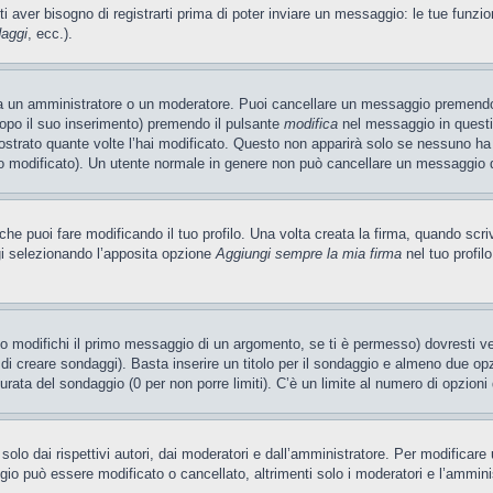
ti aver bisogno di registrarti prima di poter inviare un messaggio: le tue funzio
daggi
, ecc.).
ia un amministratore o un moderatore. Puoi cancellare un messaggio premendo
dopo il suo inserimento) premendo il pulsante
modifica
nel messaggio in questi
ostrato quante volte l’hai modificato. Questo non apparirà solo se nessuno ha
 modificato). Un utente normale in genere non può cancellare un messaggio 
e puoi fare modificando il tuo profilo. Una volta creata la firma, quando scr
gi selezionando l’apposita opzione
Aggiungi sempre la mia firma
nel tuo profil
 modifichi il primo messaggio di un argomento, se ti è permesso) dovresti ved
 di creare sondaggi). Basta inserire un titolo per il sondaggio e almeno due opzi
 durata del sondaggio (0 per non porre limiti). C’è un limite al numero di opzioni
olo dai rispettivi autori, dai moderatori e dall’amministratore. Per modificar
o può essere modificato o cancellato, altrimenti solo i moderatori e l’ammini