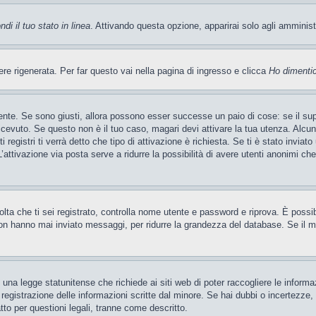
di il tuo stato in linea
. Attivando questa opzione, apparirai solo agli amminis
 rigenerata. Per far questo vai nella pagina di ingresso e clicca
Ho dimenti
ente. Se sono giusti, allora possono esser successe un paio di cose: se il sup
 ricevuto. Se questo non è il tuo caso, magari devi attivare la tua utenza. Alcu
 registri ti verrà detto che tipo di attivazione è richiesta. Se ti è stato inviat
’attivazione via posta serve a ridurre la possibilità di avere utenti anonimi ch
 volta che ti sei registrato, controlla nome utente e password e riprova. È poss
on hanno mai inviato messaggi, per ridurre la grandezza del database. Se il mo
una legge statunitense che richiede ai siti web di poter raccogliere le informaz
a registrazione delle informazioni scritte dal minore. Se hai dubbi o incertezze
tto per questioni legali, tranne come descritto.