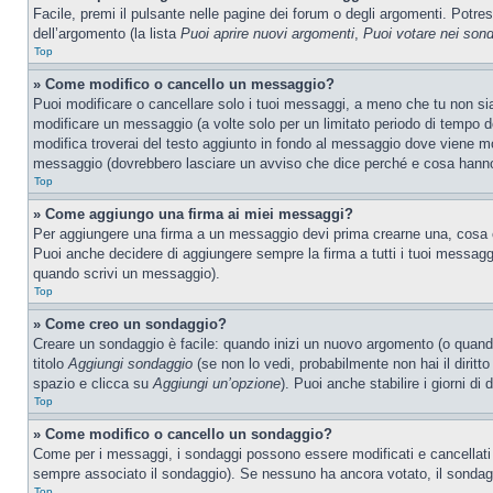
Facile, premi il pulsante nelle pagine dei forum o degli argomenti. Potres
dell’argomento (la lista
Puoi aprire nuovi argomenti
,
Puoi votare nei son
Top
» Come modifico o cancello un messaggio?
Puoi modificare o cancellare solo i tuoi messaggi, a meno che tu non s
modificare un messaggio (a volte solo per un limitato periodo di tempo 
modifica troverai del testo aggiunto in fondo al messaggio dove viene m
messaggio (dovrebbero lasciare un avviso che dice perché e cosa hanno
Top
» Come aggiungo una firma ai miei messaggi?
Per aggiungere una firma a un messaggio devi prima crearne una, cosa ch
Puoi anche decidere di aggiungere sempre la firma a tutti i tuoi messag
quando scrivi un messaggio).
Top
» Come creo un sondaggio?
Creare un sondaggio è facile: quando inizi un nuovo argomento (o quando
titolo
Aggiungi sondaggio
(se non lo vedi, probabilmente non hai il diritto
spazio e clicca su
Aggiungi un’opzione
). Puoi anche stabilire i giorni di
Top
» Come modifico o cancello un sondaggio?
Come per i messaggi, i sondaggi possono essere modificati e cancellati s
sempre associato il sondaggio). Se nessuno ha ancora votato, il sondaggi
Top