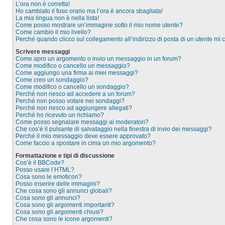
L’ora non è corretta!
Ho cambiato il fuso orario ma l’ora è ancora sbagliata!
La mia lingua non è nella lista!
Come posso mostrare un’immagine sotto il mio nome utente?
Come cambio il mio livello?
Perché quando clicco sul collegamento all’indirizzo di posta di un utente mi
Scrivere messaggi
Come apro un argomento o invio un messaggio in un forum?
Come modifico o cancello un messaggio?
Come aggiungo una firma ai miei messaggi?
Come creo un sondaggio?
Come modifico o cancello un sondaggio?
Perché non riesco ad accedere a un forum?
Perché non posso votare nei sondaggi?
Perché non riesco ad aggiungere allegati?
Perché ho ricevuto un richiamo?
Come posso segnalare messaggi ai moderatori?
Che cos’è il pulsante di salvataggio nella finestra di invio dei messaggi?
Perché il mio messaggio deve essere approvato?
Come faccio a spostare in cima un mio argomento?
Formattazione e tipi di discussione
Cos’è il BBCode?
Posso usare l’HTML?
Cosa sono le emoticon?
Posso inserire delle immagini?
Che cosa sono gli annunci globali?
Cosa sono gli annunci?
Cosa sono gli argomenti importanti?
Cosa sono gli argomenti chiusi?
Che cosa sono le icone argomenti?