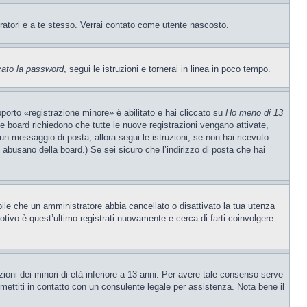
tratori e a te stesso. Verrai contato come utente nascosto.
cato la password
, segui le istruzioni e tornerai in linea in poco tempo.
porto «registrazione minore» è abilitato e hai cliccato su
Ho meno di 13
ne board richiedono che tutte le nuove registrazioni vengano attivate,
o un messaggio di posta, allora segui le istruzioni; se non hai ricevuto
e abusano della board.) Se sei sicuro che l’indirizzo di posta che hai
ibile che un amministratore abbia cancellato o disattivato la tua utenza
tivo è quest’ultimo registrati nuovamente e cerca di farti coinvolgere
ioni dei minori di età inferiore a 13 anni. Per avere tale consenso serve
, mettiti in contatto con un consulente legale per assistenza. Nota bene il