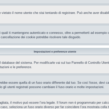
 vietato il nome utente che stai tentando di registrare. Può anche aver disabilita
i quali ti mantengono autenticato e connesso, oltre a permetterti ad esempio di 
 cancellazione dei cookie potrebbe risolvere tale disguido.
Impostazioni e preferenze utente
el database del sistema. Per modificarle vai sul tuo Pannello di Controllo Ut
azioni e le preferenze.
be essere quella di un fuso orario differente dal tuo. Se cosí fosse, devi camb
gli utenti registrati possono cambiare il fuso orario e molte impostazioni.
gliata, il motivo può essere l’ora legale. Il forum non è programmato per calcola
l caso, seleziona un fuso orario diverso per far coincidere l’ora mostrata colla 