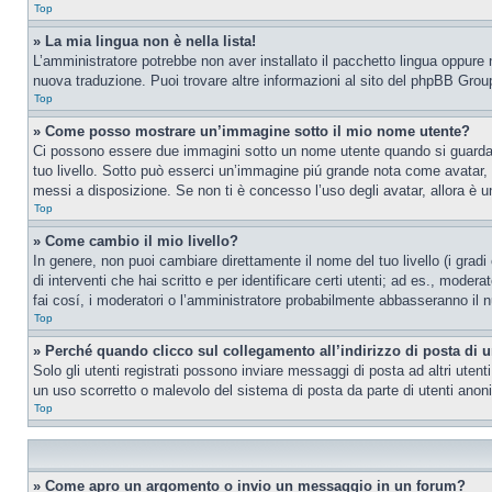
Top
» La mia lingua non è nella lista!
L’amministratore potrebbe non aver installato il pacchetto lingua oppure n
nuova traduzione. Puoi trovare altre informazioni al sito del phpBB Group
Top
» Come posso mostrare un’immagine sotto il mio nome utente?
Ci possono essere due immagini sotto un nome utente quando si guardano i
tuo livello. Sotto può esserci un’immagine piú grande nota come avatar, 
messi a disposizione. Se non ti è concesso l’uso degli avatar, allora è un
Top
» Come cambio il mio livello?
In genere, non puoi cambiare direttamente il nome del tuo livello (i gradi
di interventi che hai scritto e per identificare certi utenti; ad es., mod
fai cosí, i moderatori o l’amministratore probabilmente abbasseranno il n
Top
» Perché quando clicco sul collegamento all’indirizzo di posta di 
Solo gli utenti registrati possono inviare messaggi di posta ad altri ute
un uso scorretto o malevolo del sistema di posta da parte di utenti anon
Top
» Come apro un argomento o invio un messaggio in un forum?