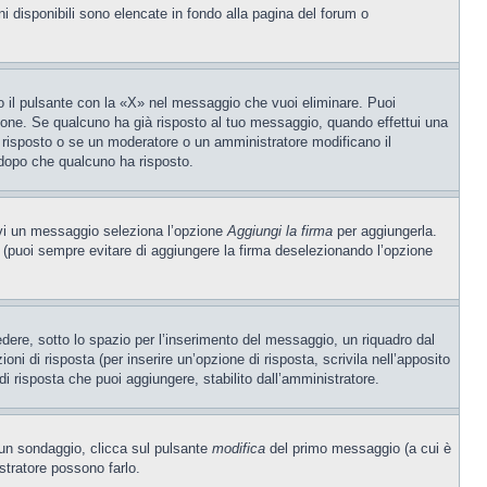
ni disponibili sono elencate in fondo alla pagina del forum o
 il pulsante con la «X» nel messaggio che vuoi eliminare. Puoi
one. Se qualcuno ha già risposto al tuo messaggio, quando effettui una
 risposto o se un moderatore o un amministratore modificano il
dopo che qualcuno ha risposto.
ivi un messaggio seleziona l’opzione
Aggiungi la firma
per aggiungerla.
o (puoi sempre evitare di aggiungere la firma deselezionando l’opzione
ere, sotto lo spazio per l’inserimento del messaggio, un riquadro dal
oni di risposta (per inserire un’opzione di risposta, scrivila nell’apposito
 di risposta che puoi aggiungere, stabilito dall’amministratore.
e un sondaggio, clicca sul pulsante
modifica
del primo messaggio (a cui è
stratore possono farlo.