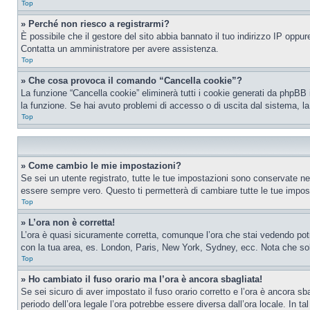
Top
» Perché non riesco a registrarmi?
È possibile che il gestore del sito abbia bannato il tuo indirizzo IP oppure
Contatta un amministratore per avere assistenza.
Top
» Che cosa provoca il comando “Cancella cookie”?
La funzione “Cancella cookie” eliminerà tutti i cookie generati da phpBB 
la funzione. Se hai avuto problemi di accesso o di uscita dal sistema, la
Top
» Come cambio le mie impostazioni?
Se sei un utente registrato, tutte le tue impostazioni sono conservate n
essere sempre vero. Questo ti permetterà di cambiare tutte le tue impost
Top
» L’ora non è corretta!
L’ora è quasi sicuramente corretta, comunque l’ora che stai vedendo potreb
con la tua area, es. London, Paris, New York, Sydney, ecc. Nota che solo 
Top
» Ho cambiato il fuso orario ma l’ora è ancora sbagliata!
Se sei sicuro di aver impostato il fuso orario corretto e l’ora è ancora sba
periodo dell’ora legale l’ora potrebbe essere diversa dall’ora locale. In ta