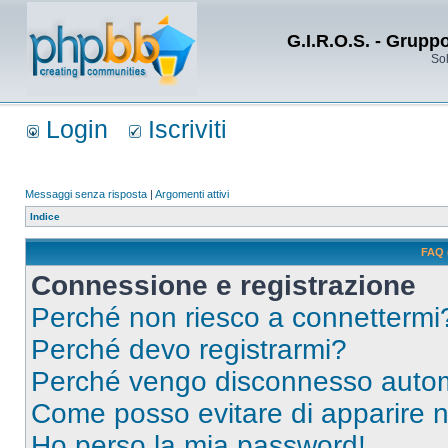
G.I.R.O.S. - Grupp
Sol
Login
Iscriviti
Messaggi senza risposta
|
Argomenti attivi
Indice
FAQ 
Connessione e registrazione
Perché non riesco a connettermi
Perché devo registrarmi?
Perché vengo disconnesso auto
Come posso evitare di apparire nel
Ho perso la mia password!