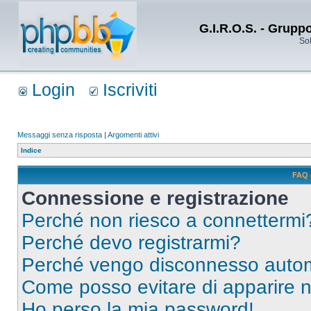
G.I.R.O.S. - Grupp
Sol
Login
Iscriviti
Messaggi senza risposta
|
Argomenti attivi
Indice
FAQ 
Connessione e registrazione
Perché non riesco a connettermi
Perché devo registrarmi?
Perché vengo disconnesso auto
Come posso evitare di apparire nel
Ho perso la mia password!