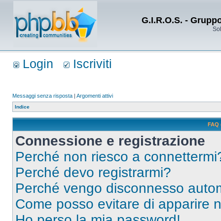
G.I.R.O.S. - Grupp
Sol
Login
Iscriviti
Messaggi senza risposta
|
Argomenti attivi
Indice
FAQ 
Connessione e registrazione
Perché non riesco a connettermi
Perché devo registrarmi?
Perché vengo disconnesso auto
Come posso evitare di apparire nel
Ho perso la mia password!