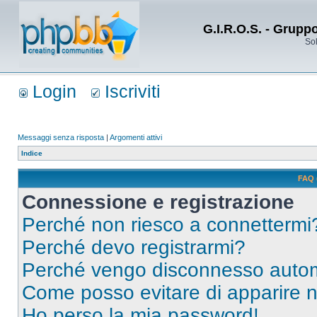
G.I.R.O.S. - Grupp
Sol
Login
Iscriviti
Messaggi senza risposta
|
Argomenti attivi
Indice
FAQ 
Connessione e registrazione
Perché non riesco a connettermi
Perché devo registrarmi?
Perché vengo disconnesso auto
Come posso evitare di apparire nel
Ho perso la mia password!