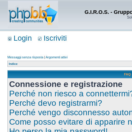
G.I.R.O.S. - Grupp
Sol
Login
Iscriviti
Messaggi senza risposta
|
Argomenti attivi
Indice
FAQ 
Connessione e registrazione
Perché non riesco a connettermi
Perché devo registrarmi?
Perché vengo disconnesso auto
Come posso evitare di apparire nel
Ho perso la mia password!