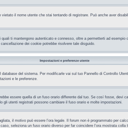
 vietato il nome utente che stai tentando di registrare. Può anche aver disabilita
i quali ti mantengono autenticato e connesso, oltre a permetterti ad esempio di 
 cancellazione dei cookie potrebbe risolvere tale disguido.
Impostazioni e preferenze utente
el database del sistema. Per modificarle vai sul tuo Pannello di Controllo Ut
azioni e le preferenze.
be essere quella di un fuso orario differente dal tuo. Se cosí fosse, devi camb
gli utenti registrati possono cambiare il fuso orario e molte impostazioni.
gliata, il motivo può essere l’ora legale. Il forum non è programmato per calcola
l caso, seleziona un fuso orario diverso per far coincidere l’ora mostrata colla 