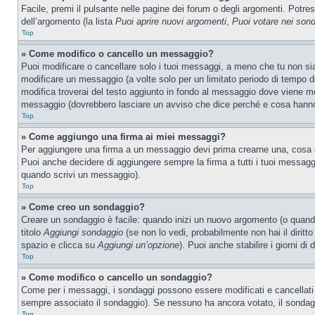
Facile, premi il pulsante nelle pagine dei forum o degli argomenti. Potres
dell’argomento (la lista
Puoi aprire nuovi argomenti
,
Puoi votare nei son
Top
» Come modifico o cancello un messaggio?
Puoi modificare o cancellare solo i tuoi messaggi, a meno che tu non s
modificare un messaggio (a volte solo per un limitato periodo di tempo 
modifica troverai del testo aggiunto in fondo al messaggio dove viene m
messaggio (dovrebbero lasciare un avviso che dice perché e cosa hanno
Top
» Come aggiungo una firma ai miei messaggi?
Per aggiungere una firma a un messaggio devi prima crearne una, cosa ch
Puoi anche decidere di aggiungere sempre la firma a tutti i tuoi messag
quando scrivi un messaggio).
Top
» Come creo un sondaggio?
Creare un sondaggio è facile: quando inizi un nuovo argomento (o quando
titolo
Aggiungi sondaggio
(se non lo vedi, probabilmente non hai il diritto
spazio e clicca su
Aggiungi un’opzione
). Puoi anche stabilire i giorni di
Top
» Come modifico o cancello un sondaggio?
Come per i messaggi, i sondaggi possono essere modificati e cancellati s
sempre associato il sondaggio). Se nessuno ha ancora votato, il sondaggi
Top