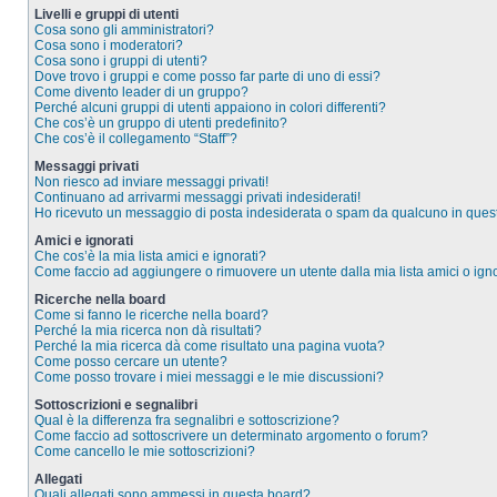
Livelli e gruppi di utenti
Cosa sono gli amministratori?
Cosa sono i moderatori?
Cosa sono i gruppi di utenti?
Dove trovo i gruppi e come posso far parte di uno di essi?
Come divento leader di un gruppo?
Perché alcuni gruppi di utenti appaiono in colori differenti?
Che cos’è un gruppo di utenti predefinito?
Che cos’è il collegamento “Staff”?
Messaggi privati
Non riesco ad inviare messaggi privati!
Continuano ad arrivarmi messaggi privati indesiderati!
Ho ricevuto un messaggio di posta indesiderata o spam da qualcuno in ques
Amici e ignorati
Che cos’è la mia lista amici e ignorati?
Come faccio ad aggiungere o rimuovere un utente dalla mia lista amici o igno
Ricerche nella board
Come si fanno le ricerche nella board?
Perché la mia ricerca non dà risultati?
Perché la mia ricerca dà come risultato una pagina vuota?
Come posso cercare un utente?
Come posso trovare i miei messaggi e le mie discussioni?
Sottoscrizioni e segnalibri
Qual è la differenza fra segnalibri e sottoscrizione?
Come faccio ad sottoscrivere un determinato argomento o forum?
Come cancello le mie sottoscrizioni?
Allegati
Quali allegati sono ammessi in questa board?