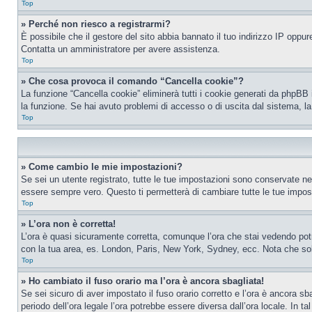
Top
» Perché non riesco a registrarmi?
È possibile che il gestore del sito abbia bannato il tuo indirizzo IP oppure
Contatta un amministratore per avere assistenza.
Top
» Che cosa provoca il comando “Cancella cookie”?
La funzione “Cancella cookie” eliminerà tutti i cookie generati da phpBB 
la funzione. Se hai avuto problemi di accesso o di uscita dal sistema, la
Top
» Come cambio le mie impostazioni?
Se sei un utente registrato, tutte le tue impostazioni sono conservate n
essere sempre vero. Questo ti permetterà di cambiare tutte le tue impost
Top
» L’ora non è corretta!
L’ora è quasi sicuramente corretta, comunque l’ora che stai vedendo potreb
con la tua area, es. London, Paris, New York, Sydney, ecc. Nota che solo 
Top
» Ho cambiato il fuso orario ma l’ora è ancora sbagliata!
Se sei sicuro di aver impostato il fuso orario corretto e l’ora è ancora sba
periodo dell’ora legale l’ora potrebbe essere diversa dall’ora locale. In ta