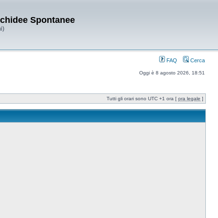
Orchidee Spontanee
i)
FAQ
Cerca
Oggi è 8 agosto 2026, 18:51
Tutti gli orari sono UTC +1 ora [
ora legale
]