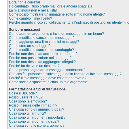
L’ora non è corretta!
Ho cambiato il fuso orario ma l’ora è ancora sbagliata!
La mia lingua non è nella lista!
Come posso mostrare un’immagine sotto il mio nome utente?
Come cambio il mio livello?
Perché quando clicco sul collegamento all’indirizzo di posta di un utente mi
Scrivere messaggi
Come apro un argomento o invio un messaggio in un forum?
Come modifico o cancello un messaggio?
Come aggiungo una firma ai miei messaggi?
Come creo un sondaggio?
Come modifico o cancello un sondaggio?
Perché non riesco ad accedere a un forum?
Perché non posso votare nei sondaggi?
Perché non riesco ad aggiungere allegati?
Perché ho ricevuto un richiamo?
Come posso segnalare messaggi ai moderatori?
Che cos’è il pulsante di salvataggio nella finestra di invio dei messaggi?
Perché il mio messaggio deve essere approvato?
Come faccio a spostare in cima un mio argomento?
Formattazione e tipi di discussione
Cos’è il BBCode?
Posso usare l’HTML?
Cosa sono le emoticon?
Posso inserire delle immagini?
Che cosa sono gli annunci globali?
Cosa sono gli annunci?
Cosa sono gli argomenti importanti?
Cosa sono gli argomenti chiusi?
Che cosa sono le icone argomenti?