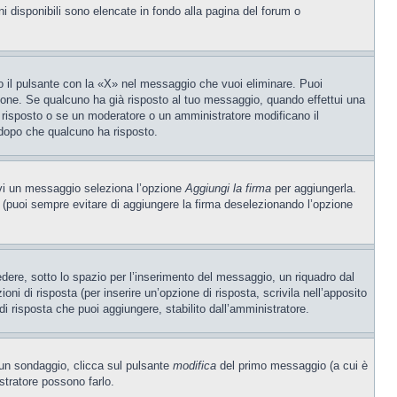
ni disponibili sono elencate in fondo alla pagina del forum o
 il pulsante con la «X» nel messaggio che vuoi eliminare. Puoi
one. Se qualcuno ha già risposto al tuo messaggio, quando effettui una
 risposto o se un moderatore o un amministratore modificano il
dopo che qualcuno ha risposto.
ivi un messaggio seleziona l’opzione
Aggiungi la firma
per aggiungerla.
o (puoi sempre evitare di aggiungere la firma deselezionando l’opzione
ere, sotto lo spazio per l’inserimento del messaggio, un riquadro dal
oni di risposta (per inserire un’opzione di risposta, scrivila nell’apposito
 di risposta che puoi aggiungere, stabilito dall’amministratore.
e un sondaggio, clicca sul pulsante
modifica
del primo messaggio (a cui è
stratore possono farlo.