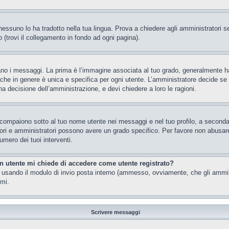
essuno lo ha tradotto nella tua lingua. Prova a chiedere agli amministratori se 
 (trovi il collegamento in fondo ad ogni pagina).
 messaggi. La prima è l’immagine associata al tuo grado, generalmente ha la f
che in genere è unica e specifica per ogni utente. L’amministratore decide se a
a decisione dell’amministrazione, e devi chiedere a loro le ragioni.
 compaiono sotto al tuo nome utente nei messaggi e nel tuo profilo, a seconda de
eratori e amministratori possono avere un grado specifico. Per favore non abusar
umero dei tuoi interventi.
un utente mi chiede di accedere come utente registrato?
nti usando il modulo di invio posta interno (ammesso, ovviamente, che gli ammi
imi.
Scrivere messaggi