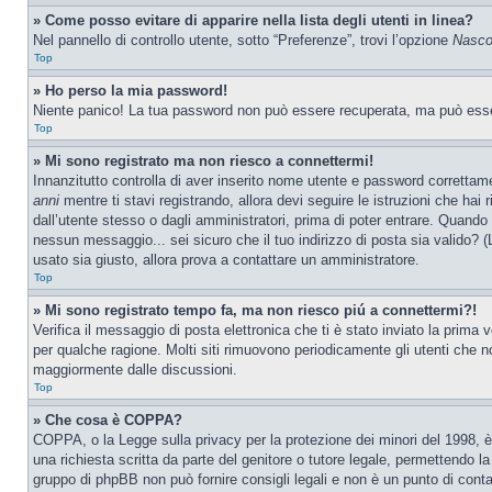
» Come posso evitare di apparire nella lista degli utenti in linea?
Nel pannello di controllo utente, sotto “Preferenze”, trovi l’opzione
Nascon
Top
» Ho perso la mia password!
Niente panico! La tua password non può essere recuperata, ma può essere
Top
» Mi sono registrato ma non riesco a connettermi!
Innanzitutto controlla di aver inserito nome utente e password correttam
anni
mentre ti stavi registrando, allora devi seguire le istruzioni che hai
dall’utente stesso o dagli amministratori, prima di poter entrare. Quando ti
nessun messaggio... sei sicuro che il tuo indirizzo di posta sia valido? (L
usato sia giusto, allora prova a contattare un amministratore.
Top
» Mi sono registrato tempo fa, ma non riesco piú a connettermi?!
Verifica il messaggio di posta elettronica che ti è stato inviato la prima
per qualche ragione. Molti siti rimuovono periodicamente gli utenti che n
maggiormente dalle discussioni.
Top
» Che cosa è COPPA?
COPPA, o la Legge sulla privacy per la protezione dei minori del 1998, è 
una richiesta scritta da parte del genitore o tutore legale, permettendo l
gruppo di phpBB non può fornire consigli legali e non è un punto di conta