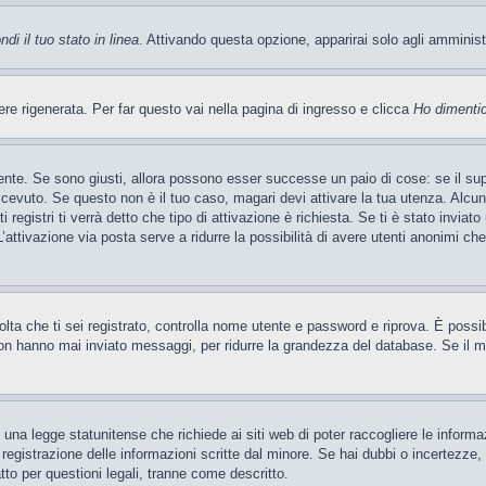
di il tuo stato in linea
. Attivando questa opzione, apparirai solo agli amminis
 rigenerata. Per far questo vai nella pagina di ingresso e clicca
Ho dimenti
ente. Se sono giusti, allora possono esser successe un paio di cose: se il sup
 ricevuto. Se questo non è il tuo caso, magari devi attivare la tua utenza. Alcu
 registri ti verrà detto che tipo di attivazione è richiesta. Se ti è stato inviat
’attivazione via posta serve a ridurre la possibilità di avere utenti anonimi ch
 volta che ti sei registrato, controlla nome utente e password e riprova. È poss
on hanno mai inviato messaggi, per ridurre la grandezza del database. Se il mo
una legge statunitense che richiede ai siti web di poter raccogliere le informaz
a registrazione delle informazioni scritte dal minore. Se hai dubbi o incertezze
tto per questioni legali, tranne come descritto.