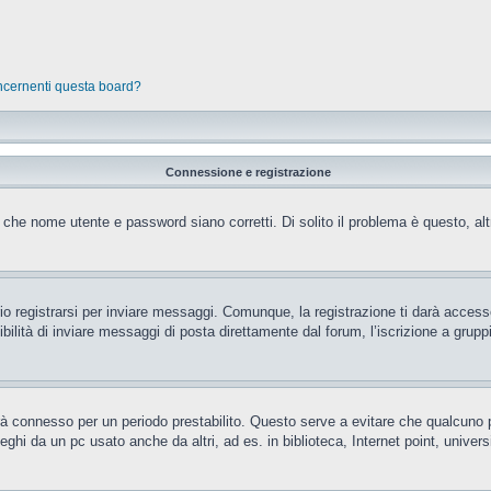
oncernenti questa board?
Connessione e registrazione
 che nome utente e password siano corretti. Di solito il problema è questo, al
 registrarsi per inviare messaggi. Comunque, la registrazione ti darà accesso 
ilità di inviare messaggi di posta direttamente dal forum, l’iscrizione a gruppi 
rrà connesso per un periodo prestabilito. Questo serve a evitare che qualcun
eghi da un pc usato anche da altri, ad es. in biblioteca, Internet point, unive