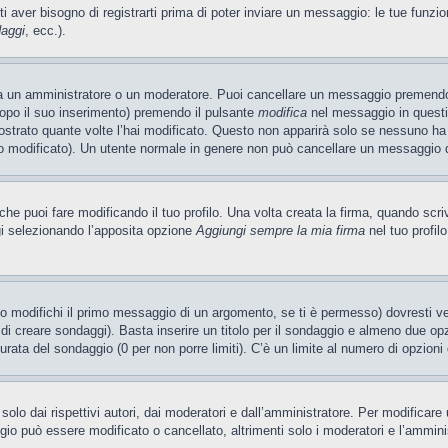
ti aver bisogno di registrarti prima di poter inviare un messaggio: le tue funzio
daggi
, ecc.).
ia un amministratore o un moderatore. Puoi cancellare un messaggio premendo
dopo il suo inserimento) premendo il pulsante
modifica
nel messaggio in questi
ostrato quante volte l’hai modificato. Questo non apparirà solo se nessuno ha
 modificato). Un utente normale in genere non può cancellare un messaggio 
e puoi fare modificando il tuo profilo. Una volta creata la firma, quando scr
gi selezionando l’apposita opzione
Aggiungi sempre la mia firma
nel tuo profil
 modifichi il primo messaggio di un argomento, se ti è permesso) dovresti ved
 di creare sondaggi). Basta inserire un titolo per il sondaggio e almeno due opzi
 durata del sondaggio (0 per non porre limiti). C’è un limite al numero di opzioni
olo dai rispettivi autori, dai moderatori e dall’amministratore. Per modificar
o può essere modificato o cancellato, altrimenti solo i moderatori e l’ammini