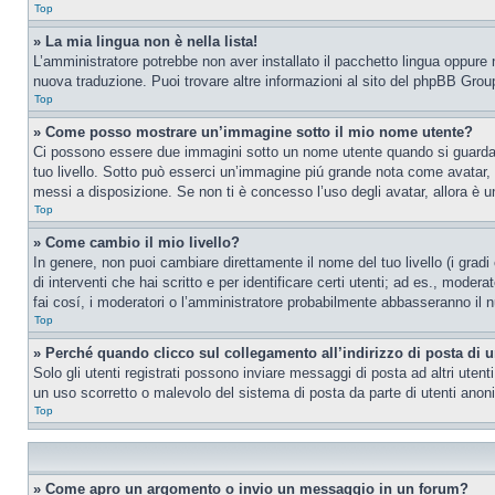
Top
» La mia lingua non è nella lista!
L’amministratore potrebbe non aver installato il pacchetto lingua oppure n
nuova traduzione. Puoi trovare altre informazioni al sito del phpBB Group
Top
» Come posso mostrare un’immagine sotto il mio nome utente?
Ci possono essere due immagini sotto un nome utente quando si guardano i
tuo livello. Sotto può esserci un’immagine piú grande nota come avatar, 
messi a disposizione. Se non ti è concesso l’uso degli avatar, allora è un
Top
» Come cambio il mio livello?
In genere, non puoi cambiare direttamente il nome del tuo livello (i gradi
di interventi che hai scritto e per identificare certi utenti; ad es., mod
fai cosí, i moderatori o l’amministratore probabilmente abbasseranno il n
Top
» Perché quando clicco sul collegamento all’indirizzo di posta di 
Solo gli utenti registrati possono inviare messaggi di posta ad altri ute
un uso scorretto o malevolo del sistema di posta da parte di utenti anon
Top
» Come apro un argomento o invio un messaggio in un forum?