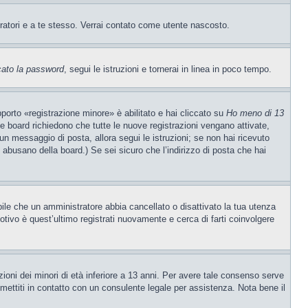
tratori e a te stesso. Verrai contato come utente nascosto.
cato la password
, segui le istruzioni e tornerai in linea in poco tempo.
porto «registrazione minore» è abilitato e hai cliccato su
Ho meno di 13
ne board richiedono che tutte le nuove registrazioni vengano attivate,
o un messaggio di posta, allora segui le istruzioni; se non hai ricevuto
e abusano della board.) Se sei sicuro che l’indirizzo di posta che hai
ibile che un amministratore abbia cancellato o disattivato la tua utenza
tivo è quest’ultimo registrati nuovamente e cerca di farti coinvolgere
ioni dei minori di età inferiore a 13 anni. Per avere tale consenso serve
, mettiti in contatto con un consulente legale per assistenza. Nota bene il