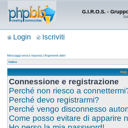
G.I.R.O.S. - Grupp
Sol
Login
Iscriviti
Messaggi senza risposta
|
Argomenti attivi
Indice
FAQ 
Connessione e registrazione
Perché non riesco a connettermi
Perché devo registrarmi?
Perché vengo disconnesso auto
Come posso evitare di apparire nel
Ho perso la mia password!